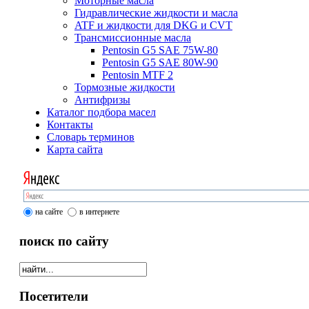
Моторные масла
Гидравлические жидкости и масла
ATF и жидкости для DKG и CVT
Трансмиссионные масла
Pentosin G5 SAE 75W-80
Pentosin G5 SAE 80W-90
Pentosin MTF 2
Тормозные жидкости
Антифризы
Каталог подбора масел
Контакты
Словарь терминов
Карта сайта
на сайте
в интернете
поиск по сайту
Посетители