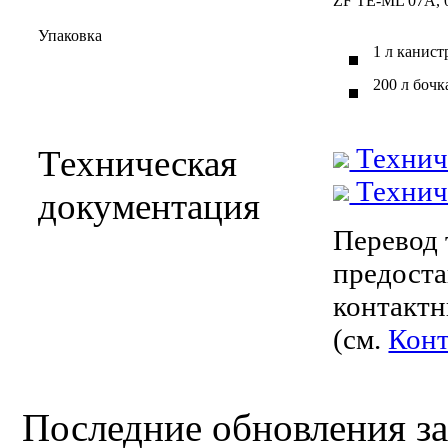
ZF TE-ML 07A, 0
Упаковка
1 л канист
200 л бочк
Техниче
Техническая
Техниче
документация
Перевод 
предоста
контактн
(см.
Кон
Последние обновления за