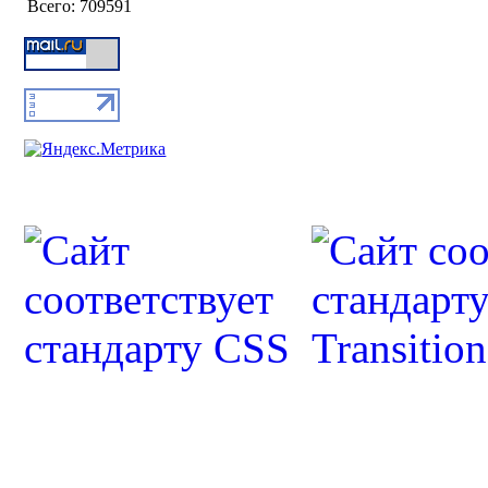
Всего:
709591