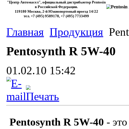
"Центр Автомасел", официальный дистрибьютор Pentosin
в Российской Федерации.
119180 Москва, 2-й Южнопортовый проезд 14/22
тел. +7 (495) 9589178, +7 (495) 7733499
Главная
Продукция
Pent
Pentosynth R 5W-40
01.02.10 15:42
Pentosynth
R
5
W
-40
- это