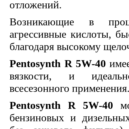
отложений.
Возникающие в проце
агрессивные кислоты, бы
благодаря высокому щело
Pentosynth
R
5
W
-40
име
вязкости, и идеаль
всесезонного применения
Pentosynth
R
5
W
-40
мо
бензиновых и дизельных