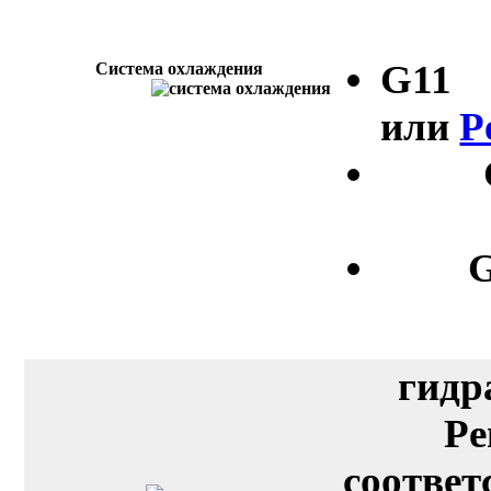
G11
Система охлаждения
или
P
G
гидр
Pe
соответ