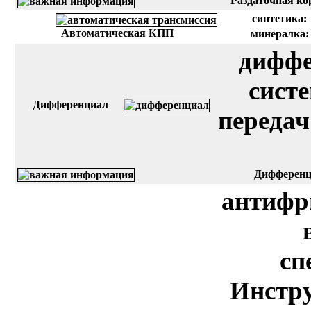
Раздаточная кор
синтетика:
Автоматическая КПП
минералка:
диффе
сист
Дифференциал
передач
Дифференци
антифр
сп
Инстру