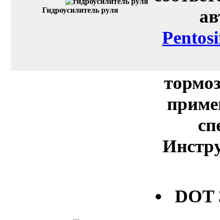
Гидроусилитель руля
ав
Pentos
тормоз
приме
сп
Инстру
DOT