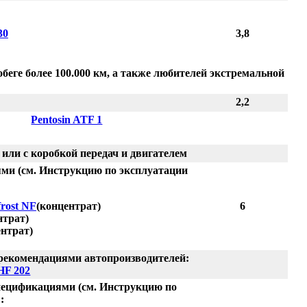
30
3,8
обеге более 100.000 км, а также любителей экстремальной
2,2
Pentosin ATF 1
или с коробкой передач и двигателем
ями (см. Инструкцию по эксплуатации
frost NF
(концентрат)
6
нтрат)
нтрат)
 рекомендациями автопроизводителей:
HF 202
спецификациями (см. Инструкцию по
: