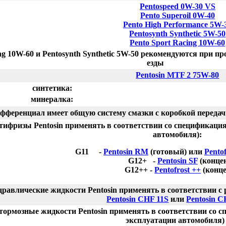
Pentospeed 0W-30 VS
Pento Superoil 0W-40
Pento High Performance 5W-
Pentosynth Synthetic 5W-50
Pento Sport Racing 10W-60
g 10W-60 и Pentosynth Synthetic 5W-50 рекомендуются при пр
езды
Pentosin MTF 2 75W-80
синтетика:
минералка:
фференциал имеет общую систему смазки с коробкой передач 
тифризы Pentosin применять в соответствии со спецификаци
автомобиля):
G11 -
Pentosin RM
(готовый) или
Pento
G12+ -
Pentosin SF
(конце
G12++ -
Pentofrost ++
(конце
дравлические жидкости Pentosin применять в соответствии с
Pentosin CHF 11S
или
Pentosin C
тормозные жидкости Pentosin применять в соответствии со 
эксплуатации автомобиля) 